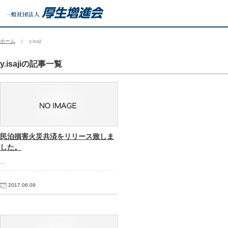
ホーム
y.isaji
y.isajiの記事一覧
民泊損害火災共済をリリース致しま
した。
…
2017.06.09